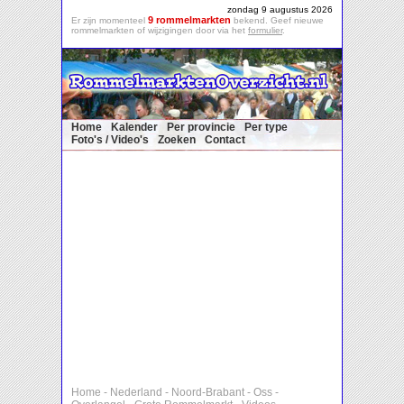
zondag 9 augustus 2026
9 rommelmarkten
Er zijn momenteel
bekend. Geef nieuwe
rommelmarkten of wijzigingen door via het
formulier
.
Home
Kalender
Per provincie
Per type
Foto's / Video's
Zoeken
Contact
Home
-
Nederland
-
Noord-Brabant
-
Oss
-