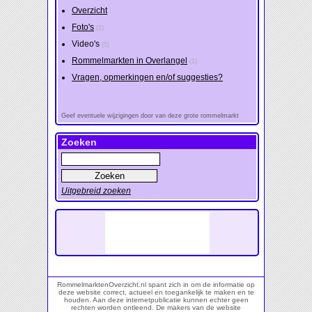
Overzicht
Foto's
(1)
Video's
(5)
Rommelmarkten in Overlangel
(1)
Vragen, opmerkingen en/of suggesties?
Geef eventuele wijzigingen door van deze grote rommelmarkt
Zoeken
Uitgebreid zoeken
RommelmarktenOverzicht.nl spant zich in om de informatie op
deze website correct, actueel en toegankelijk te maken en te
houden. Aan deze internetpublicatie kunnen echter geen
rechten worden ontleend. De makers van de website