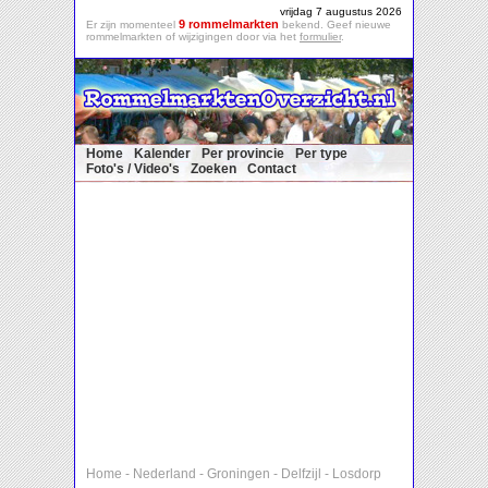
vrijdag 7 augustus 2026
9 rommelmarkten
Er zijn momenteel
bekend. Geef nieuwe
rommelmarkten of wijzigingen door via het
formulier
.
Home
Kalender
Per provincie
Per type
Foto's / Video's
Zoeken
Contact
Home
-
Nederland
-
Groningen
-
Delfzijl
-
Losdorp