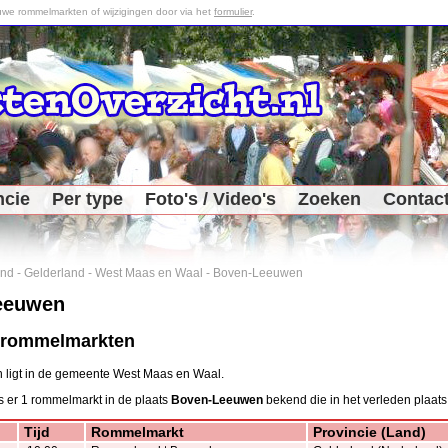
we rommelmarkten of wijzigingen door via het
formulier
.
ncie
Per type
Foto's / Video's
Zoeken
Contac
and
-
Gelderland
-
West Maas en Waal
-
Boven-Leeuwen
eeuwen
 rommelmarkten
ligt in de gemeente West Maas en Waal.
s er 1 rommelmarkt in de plaats
Boven-Leeuwen
bekend die in het verleden plaats
Tijd
Rommelmarkt
Provincie (Land)