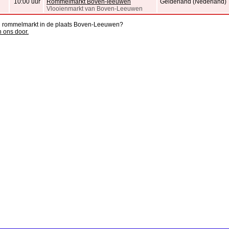
10:00 uur
Rommelmarkt Boven-leeuwen
Gelderland (Nederland)
Vlooienmarkt van Boven-Leeuwen
en rommelmarkt in de plaats Boven-Leeuwen?
n ons door.