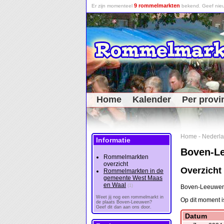
9 rommelmarkten
Er zijn momenteel
bekend. Geef nieu
Home
Kalender
Per provi
Home
-
Nederl
Informatie
Boven-L
Rommelmarkten
overzicht
Overzicht
Rommelmarkten in de
gemeente West Maas
en Waal
(1)
Boven-Leeuwen 
Weet jij nog een rommelmarkt in
Op dit moment i
de plaats Boven-Leeuwen?
Geef dit dan aan ons door.
Datum