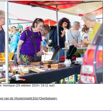
: monique (29 oktober 2024 / 19:11 uur)
oor van de Vlooienmarkt Elst (Overbetuwe).