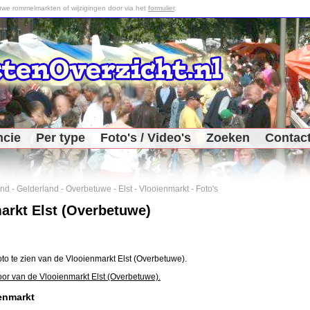
we rommelmarkten of wijzigingen door via het
formulier
.
ncie
Per type
Foto's / Video's
Zoeken
Contac
and
-
Gelderland
-
Overbetuwe
-
Elst
-
Vlooienmarkt
-
Foto's
arkt Elst (Overbetuwe)
oto te zien van de Vlooienmarkt Elst (Overbetuwe).
oor van de Vlooienmarkt Elst (Overbetuwe).
enmarkt