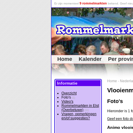
9 rommelmarkten
Er zijn momenteel
bekend. Geef nieu
Home
Kalender
Per provi
Home
-
Nederl
Informatie
Vlooienm
Overzicht
Foto's
(1)
Foto's
Video's
Rommelmarkten in Elst
(Overbetuwe)
(11)
Hieronder is 1 f
Vragen, opmerkingen
en/of suggesties?
Geef een foto d
Animo vlooi