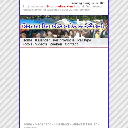
zondag 9 augustus 2026
9 rommelmarkten
Er zijn momenteel
bekend. Geef nieuwe
rommelmarkten of wijzigingen door via het
formulier
.
Home
Kalender
Per provincie
Per type
Foto's / Video's
Zoeken
Contact
Home
-
Nederland
-
Friesland
-
Súdwest Fryslân
-