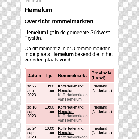
Hemelum
Hemelum
Overzicht rommelmarkten
Hemelum ligt in de gemeente Súdwest
Fryslân.
Op dit moment zijn er 3 rommelmarkten
in de plaats
Hemelum
bekend die in het
verleden plaats vond.
Provincie
Datum
Tijd
Rommelmarkt
(Land)
zo 27
10:00
Kofferbakmarkt
Friesland
aug
uur
Hemelum
(Nederland)
2023
Kofferbakverkoop
van Hemelum
zo 10
10:00
Kofferbakmarkt
Friesland
sep
uur
Hemelum
(Nederland)
2023
Kofferbakverkoop
van Hemelum
zo 24
10:00
Kofferbakmarkt
Friesland
sep
uur
Hemelum
(Nederland)
2023
Kofferbakverkoop