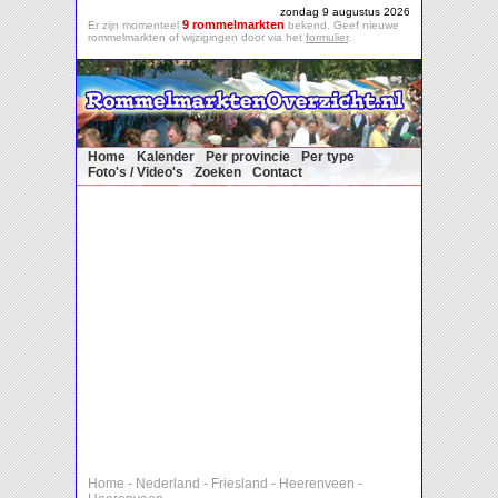
zondag 9 augustus 2026
9 rommelmarkten
Er zijn momenteel
bekend. Geef nieuwe
rommelmarkten of wijzigingen door via het
formulier
.
Home
Kalender
Per provincie
Per type
Foto's / Video's
Zoeken
Contact
Home
-
Nederland
-
Friesland
-
Heerenveen
-