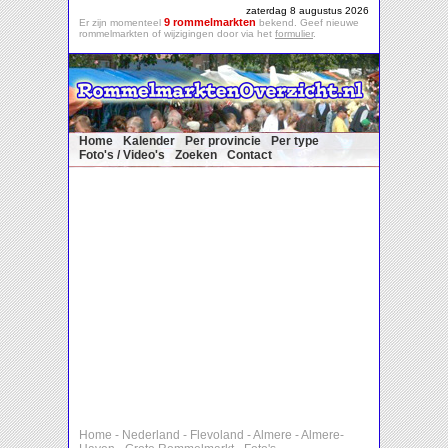
zaterdag 8 augustus 2026
9 rommelmarkten
Er zijn momenteel
bekend. Geef nieuwe
rommelmarkten of wijzigingen door via het
formulier
.
Home
Kalender
Per provincie
Per type
Foto's / Video's
Zoeken
Contact
Home
-
Nederland
-
Flevoland
-
Almere
-
Almere-