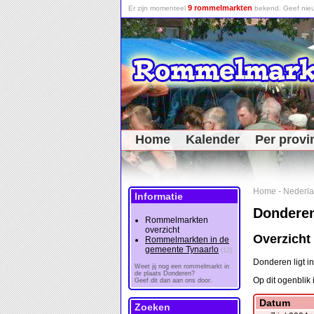
9 rommelmarkten
Er zijn momenteel
bekend. Geef nieu
Home
Kalender
Per provi
Home
-
Nederl
Informatie
Dondere
Rommelmarkten
overzicht
Overzicht
Rommelmarkten in de
gemeente Tynaarlo
(12)
Donderen ligt i
Weet jij nog een rommelmarkt in
de plaats Donderen?
Op dit ogenblik 
Geef dit dan aan ons door.
Datum
Zoeken