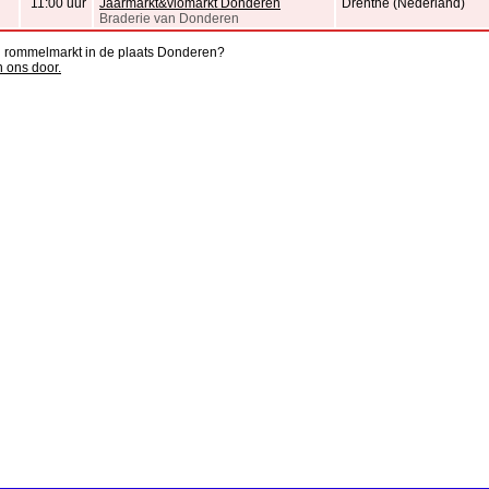
11:00 uur
Jaarmarkt&vlomarkt Donderen
Drenthe (Nederland)
Braderie van Donderen
n rommelmarkt in de plaats Donderen?
n ons door.