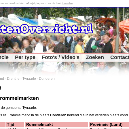
we rommelmarkten of wijzigingen door via het
formulier
.
ncie
Per type
Foto's / Video's
Zoeken
Contac
and
-
Drenthe
-
Tynaarlo
-
Donderen
n
 rommelmarkten
n de gemeente Tynaarlo.
is er 1 rommelmarkt in de plaats
Donderen
bekend die in het verleden plaats vond.
Tijd
Rommelmarkt
Provincie (Land)