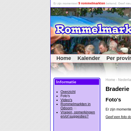
9 rommelmarkten
Er zijn momenteel
bekend. Geef nieu
Home
Kalender
Per provi
Home
-
Nederl
Informatie
Braderie
Overzicht
Foto's
Foto's
Video's
Rommelmarkten in
Odoorn
(6)
Er zijn momente
Vragen, opmerkingen
en/of suggesties?
Geef een foto d