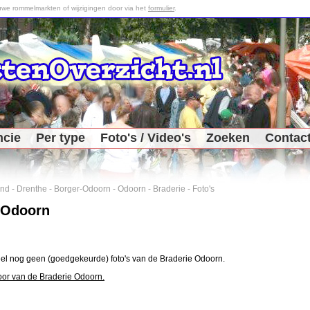
we rommelmarkten of wijzigingen door via het
formulier
.
ncie
Per type
Foto's / Video's
Zoeken
Contac
and
-
Drenthe
-
Borger-Odoorn
-
Odoorn
-
Braderie
-
Foto's
 Odoorn
el nog geen (goedgekeurde) foto's van de Braderie Odoorn.
oor van de Braderie Odoorn.