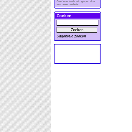
Geef eventuele wijzigingen door
van deze braderie
Zoeken
Uitgebreid zoeken