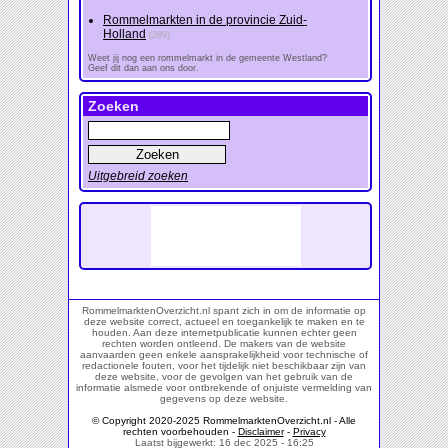
Rommelmarkten in de provincie Zuid-
Holland
(289)
Weet jij nog een rommelmarkt in de gemeente Westland?
Geef dit dan aan ons door.
Zoeken
Uitgebreid zoeken
RommelmarktenOverzicht.nl spant zich in om de informatie op
deze website correct, actueel en toegankelijk te maken en te
houden. Aan deze internetpublicatie kunnen echter geen
rechten worden ontleend. De makers van de website
aanvaarden geen enkele aansprakelijkheid voor technische of
redactionele fouten, voor het tijdelijk niet beschikbaar zijn van
deze website, voor de gevolgen van het gebruik van de
informatie alsmede voor ontbrekende of onjuiste vermelding van
gegevens op deze website.
© Copyright 2020-2025 RommelmarktenOverzicht.nl - Alle
rechten voorbehouden -
Disclaimer
-
Privacy
Laatst bijgewerkt: 16 dec 2025 - 16:25