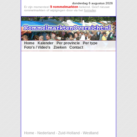
donderdag 6 augustus 2026
9 rommelmarkten
Er zijn momenteel
bekend. Geef nieuwe
rommelmarkten of wijzigingen door via het
formulier
.
Home
Kalender
Per provincie
Per type
Foto's / Video's
Zoeken
Contact
Home
-
Nederland
-
Zuid-Holland
-
Westland