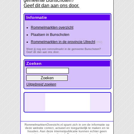
gemeente Bunschoten?
Geef dit dan aan ons door.
Informatie
Rommelmarkten overzicht
Plaatsen in Bunschoten
Rommelmarkten in de provincie Utrecht
(152)
Weet jij nog een rommelmarkt in de gemeente Bunschoten?
Geef dit dan aan ons door.
Zoeken
Uitgebreid zoeken
RommelmarktenOverzicht.nl spant zich in om de informatie op
deze website correct, actueel en toegankelijk te maken en te
houden. Aan deze internetpublicatie kunnen echter geen