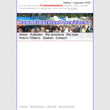
vrijdag 7 augustus 2026
9 rommelmarkten
Er zijn momenteel
bekend. Geef nieuwe
rommelmarkten of wijzigingen door via het
formulier
.
Home
Kalender
Per provincie
Per type
Foto's / Video's
Zoeken
Contact
Home
-
Nederland
-
Utrecht
-
Bunschoten