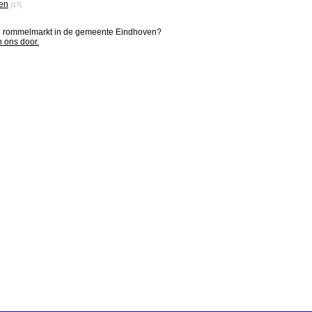
en
(17)
en rommelmarkt in de gemeente Eindhoven?
n ons door.