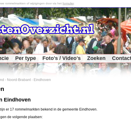
we rommelmarkten of wijzigingen door via het
formulier
.
ncie
Per type
Foto's / Video's
Zoeken
Contac
and
-
Noord-Brabant
-
Eindhoven
en
in Eindhoven
 zijn er 17 rommelmarkten bekend in de gemeente Eindhoven.
ggen de volgende plaatsen: