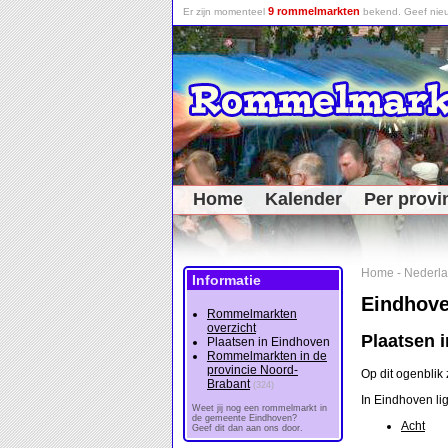
9 rommelmarkten
Er zijn momenteel
bekend. Geef nieu
Home
Kalender
Per provi
Home
-
Nederl
Informatie
Eindhov
Rommelmarkten
overzicht
Plaatsen 
Plaatsen in Eindhoven
Rommelmarkten in de
provincie Noord-
Op dit ogenblik
Brabant
(324)
In Eindhoven li
Weet jij nog een rommelmarkt in
de gemeente Eindhoven?
Acht
Geef dit dan aan ons door.