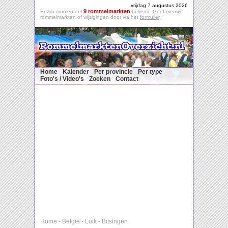
vrijdag 7 augustus 2026
9 rommelmarkten
Er zijn momenteel
bekend. Geef nieuwe
rommelmarkten of wijzigingen door via het
formulier
.
Home
Kalender
Per provincie
Per type
Foto's / Video's
Zoeken
Contact
Home
-
België
-
Luik
-
Bitsingen