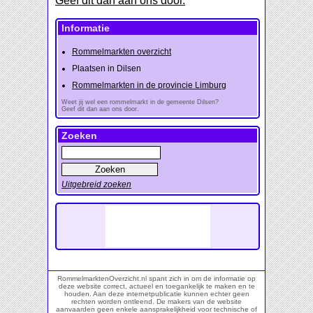
Geef dit dan aan ons door.
Informatie
Rommelmarkten overzicht
Plaatsen in Dilsen
Rommelmarkten in de provincie Limburg
Weet jij wel een rommelmarkt in de gemeente Dilsen?
Geef dit dan aan ons door.
Zoeken
Uitgebreid zoeken
RommelmarktenOverzicht.nl spant zich in om de informatie op
deze website correct, actueel en toegankelijk te maken en te
houden. Aan deze internetpublicatie kunnen echter geen
rechten worden ontleend. De makers van de website
aanvaarden geen enkele aansprakelijkheid voor technische of