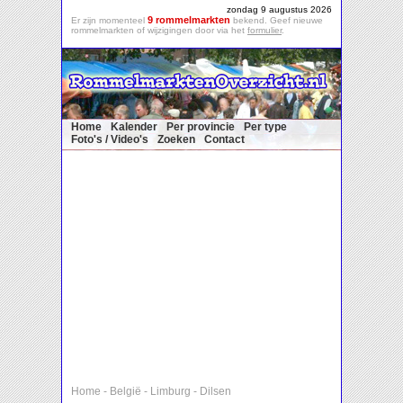
zondag 9 augustus 2026
9 rommelmarkten
Er zijn momenteel
bekend. Geef nieuwe
rommelmarkten of wijzigingen door via het
formulier
.
Home
Kalender
Per provincie
Per type
Foto's / Video's
Zoeken
Contact
Home
-
België
-
Limburg
-
Dilsen