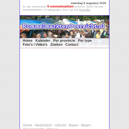
zaterdag 8 augustus 2026
9 rommelmarkten
Er zijn momenteel
bekend. Geef nieuwe
rommelmarkten of wijzigingen door via het
formulier
.
Home
Kalender
Per provincie
Per type
Foto's / Video's
Zoeken
Contact
Home
-
Nederland
-
Utrecht
-
Baarn
-
Baarn
-