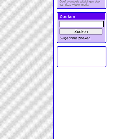
Geef eventuele wijzigingen door
van deze vlooienmarkt
Zoeken
Uitgebreid zoeken