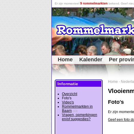
9 rommelmarkten
Er zijn momenteel
bekend. Geef nieu
Home
Kalender
Per provi
Home
-
Nederl
Informatie
Vlooienm
Overzicht
Foto's
Foto's
Video's
Rommelmarkten in
Baarn
(13)
Er zijn momente
Vragen, opmerkingen
en/of suggesties?
Geef een foto d