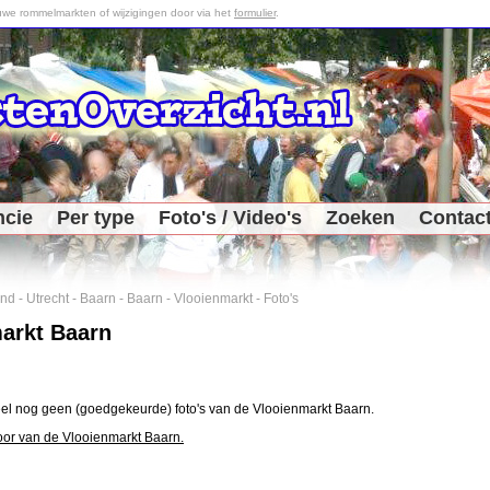
we rommelmarkten of wijzigingen door via het
formulier
.
ncie
Per type
Foto's / Video's
Zoeken
Contac
and
-
Utrecht
-
Baarn
-
Baarn
-
Vlooienmarkt
-
Foto's
arkt Baarn
el nog geen (goedgekeurde) foto's van de Vlooienmarkt Baarn.
oor van de Vlooienmarkt Baarn.