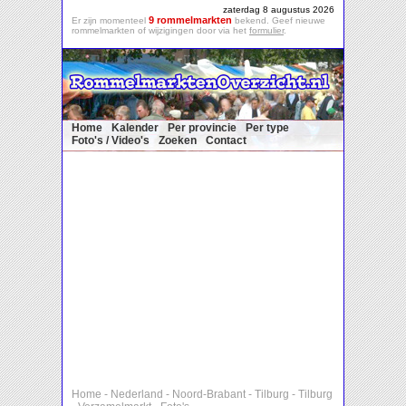
zaterdag 8 augustus 2026
9 rommelmarkten
Er zijn momenteel
bekend. Geef nieuwe
rommelmarkten of wijzigingen door via het
formulier
.
Home
Kalender
Per provincie
Per type
Foto's / Video's
Zoeken
Contact
Home
-
Nederland
-
Noord-Brabant
-
Tilburg
-
Tilburg