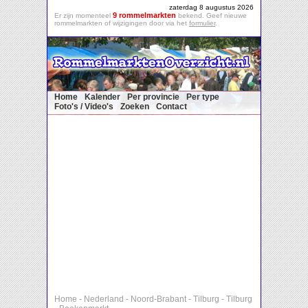
zaterdag 8 augustus 2026
9 rommelmarkten
Er zijn momenteel
bekend. Geef nieuwe
rommelmarkten of wijzigingen door via het
formulier
.
Home
Kalender
Per provincie
Per type
Foto's / Video's
Zoeken
Contact
Home
-
Nederland
-
Noord-Brabant
-
Tilburg
-
Tilburg