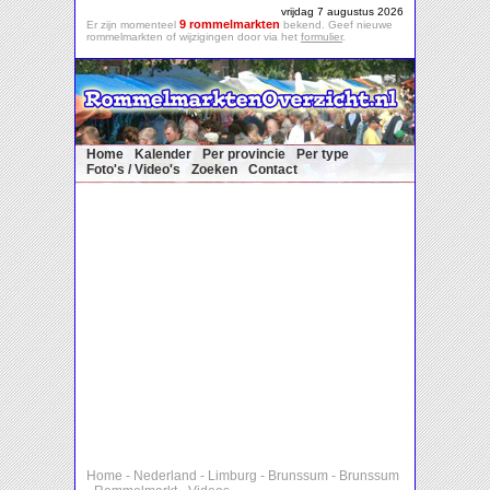
vrijdag 7 augustus 2026
9 rommelmarkten
Er zijn momenteel
bekend. Geef nieuwe
rommelmarkten of wijzigingen door via het
formulier
.
Home
Kalender
Per provincie
Per type
Foto's / Video's
Zoeken
Contact
Home
-
Nederland
-
Limburg
-
Brunssum
-
Brunssum