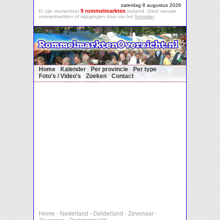
zaterdag 8 augustus 2026
9 rommelmarkten
Er zijn momenteel
bekend. Geef nieuwe
rommelmarkten of wijzigingen door via het
formulier
.
Home
Kalender
Per provincie
Per type
Foto's / Video's
Zoeken
Contact
Home
-
Nederland
-
Gelderland
-
Zevenaar
-