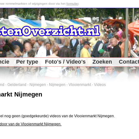
we rommelmarkten of wijzigingen door via het
formulier
.
ncie
Per type
Foto's / Video's
Zoeken
Contac
and
-
Gelderland
-
Nijmegen
-
Nijmegen
-
Vlooienmarkt
-
Videos
arkt Nijmegen
eel nog geen (goedgekeurde) videos van de Vlooienmarkt Nijmegen.
 door van de Vlooienmarkt Nijmegen.