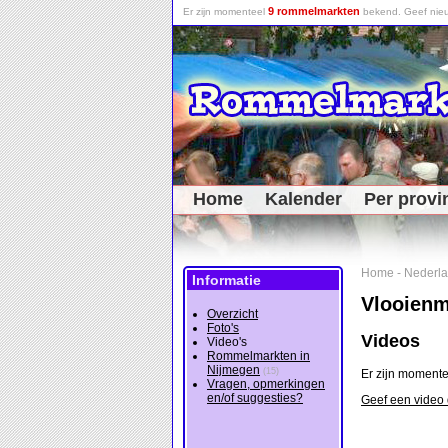
9 rommelmarkten
Er zijn momenteel
bekend. Geef nieu
Home
Kalender
Per provi
Home
-
Nederl
Informatie
Vlooienm
Overzicht
Foto's
Videos
Video's
Rommelmarkten in
Nijmegen
(15)
Er zijn moment
Vragen, opmerkingen
en/of suggesties?
Geef een video