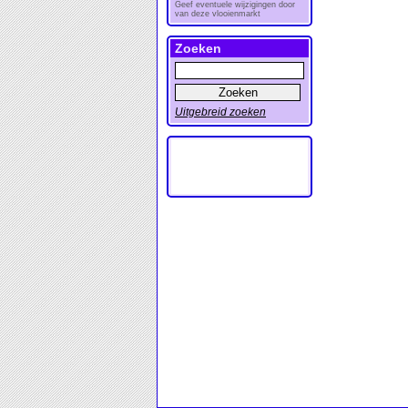
Geef eventuele wijzigingen door
van deze vlooienmarkt
Zoeken
Uitgebreid zoeken