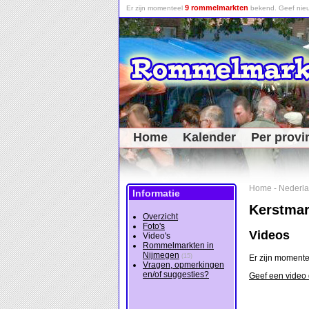
9 rommelmarkten
Er zijn momenteel
bekend. Geef nieu
Home
Kalender
Per provi
Home
-
Nederl
Informatie
Kerstmar
Overzicht
Foto's
Videos
Video's
Rommelmarkten in
Nijmegen
(15)
Er zijn moment
Vragen, opmerkingen
en/of suggesties?
Geef een video 