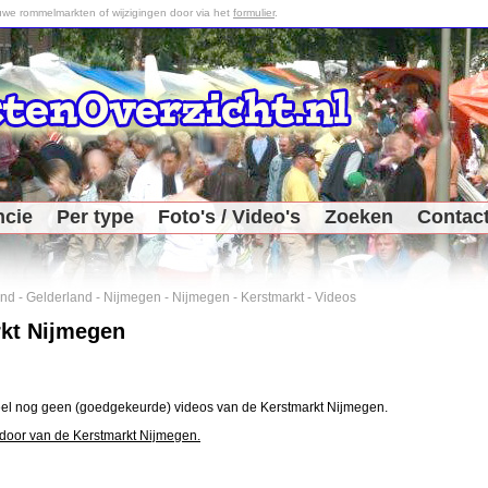
we rommelmarkten of wijzigingen door via het
formulier
.
ncie
Per type
Foto's / Video's
Zoeken
Contac
and
-
Gelderland
-
Nijmegen
-
Nijmegen
-
Kerstmarkt
-
Videos
kt Nijmegen
eel nog geen (goedgekeurde) videos van de Kerstmarkt Nijmegen.
door van de Kerstmarkt Nijmegen.