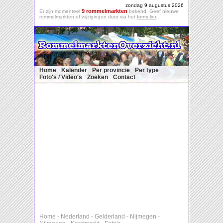
zondag 9 augustus 2026
9 rommelmarkten
Er zijn momenteel
bekend. Geef nieuwe
rommelmarkten of wijzigingen door via het
formulier
.
Home
Kalender
Per provincie
Per type
Foto's / Video's
Zoeken
Contact
Home
-
Nederland
-
Gelderland
-
Nijmegen
-