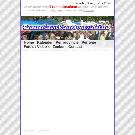
zondag 9 augustus 2026
9 rommelmarkten
Er zijn momenteel
bekend. Geef nieuwe
rommelmarkten of wijzigingen door via het
formulier
.
Home
Kalender
Per provincie
Per type
Foto's / Video's
Zoeken
Contact
Home
-
Contact