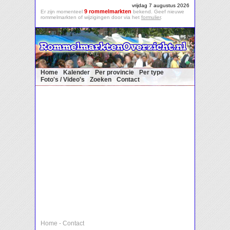
vrijdag 7 augustus 2026
9 rommelmarkten
Er zijn momenteel
bekend. Geef nieuwe
rommelmarkten of wijzigingen door via het
formulier
.
Home
Kalender
Per provincie
Per type
Foto's / Video's
Zoeken
Contact
Home
-
Contact