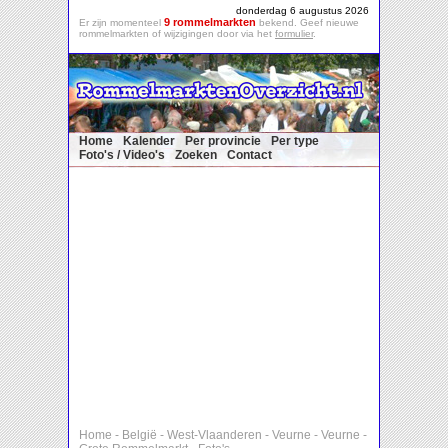
donderdag 6 augustus 2026
9 rommelmarkten
Er zijn momenteel
bekend. Geef nieuwe
rommelmarkten of wijzigingen door via het
formulier
.
Home
Kalender
Per provincie
Per type
Foto's / Video's
Zoeken
Contact
Home
-
België
-
West-Vlaanderen
-
Veurne
-
Veurne
-