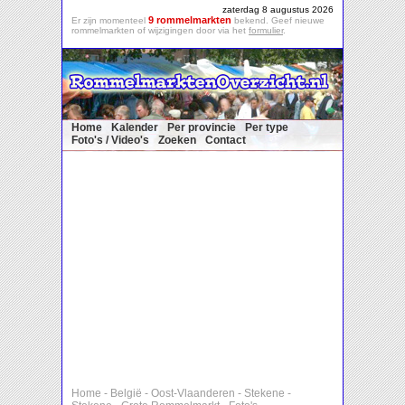
zaterdag 8 augustus 2026
9 rommelmarkten
Er zijn momenteel
bekend. Geef nieuwe
rommelmarkten of wijzigingen door via het
formulier
.
Home
Kalender
Per provincie
Per type
Foto's / Video's
Zoeken
Contact
Home
-
België
-
Oost-Vlaanderen
-
Stekene
-